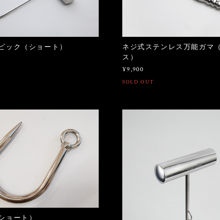
ピック（ショート）
ネジ式ステンレス万能ガマ
ス）
¥9,900
SOLD OUT
ショート）