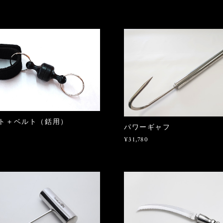
ト＋ベルト（銛用）
パワーギャフ
¥31,780