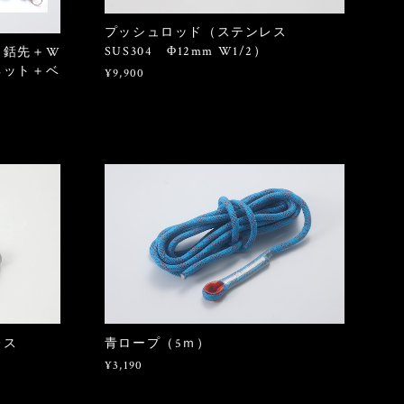
プッシュロッド（ステンレス
SUS304 Φ12mm W1/2）
＋銛先＋W
ネット＋ベ
¥9,900
レス
青ロープ（5ｍ）
¥3,190