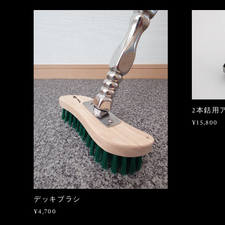
2本銛用
¥15,800
デッキブラシ
¥4,700