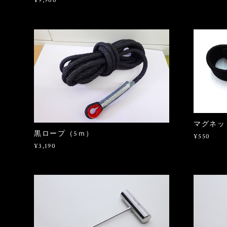
¥9,900
マグネッ
黒ロープ（5ｍ）
¥550
¥3,190