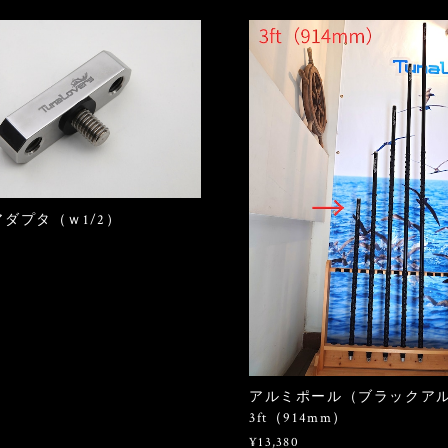
アダプタ（ｗ1/2）
アルミポール（ブラックア
3ft（914mm）
¥13,380