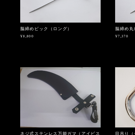
脳締めピック（ロング）
脳締め丸
¥8,800
¥7,370
ネジ式ステンレス万能ガマ（アイビス
目吊り（