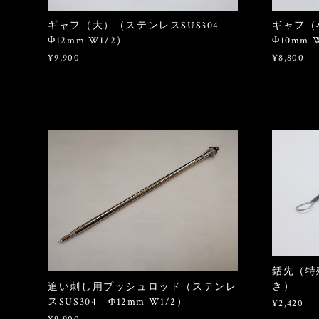
ギャフ（大）（ステンレスSUS304
ギャフ（
Φ12mm W1/2）
Φ10mm 
¥9,900
¥8,800
銛先（特
き）
追い刺し用プッシュロッド（ステンレ
スSUS304 Φ12mm W1/2）
¥2,420