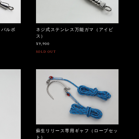
（バルボ
ネジ式ステンレス万能ガマ（アイビ
ス）
¥9,900
SOLD OUT
蘇生リリース専用ギャフ（ロープセッ
ト）