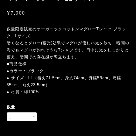
¥7,000
数量限定販売のオーガニックコットンマグローTシャツ ブラッ
ク LLサイズ
暗くなるとグロー(蓄光)効果でマグロが優しい光を放ち、暗闇の
海でもマグロが釣れそうなTシャツです。日中に光をしっかりと
蓄え、暗闇での存在感が際立ちます。
■商品仕様
●カラー：ブラック
● サイズ：LL（着丈71.5cm、身丈74cm、身幅59cm、肩幅
55cm、袖丈23.5cm）
● 材質：綿100%
数量